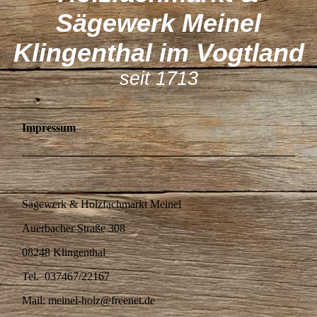
Sägewerk M
einel
Klingenthal im Vogtland
seit 1713
Impressum
Sägewerk & Holzfachmarkt Meinel
Auerbacher Straße 308
08248 Klingenthal
Tel. 037467/22167
Mail: meinel-holz@freenet.de