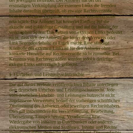
der jeweiligen Betreiber. Der Anbieter hat bei der
erstmaligen Verknüpfung der externen Links die fremden
Inhalte daraufhin überprüft, ob etwaige Rechtsverstöße
bestehen. Zu dem Zeitpunkt waren keine Rechtsverstöße
ersichtlich. Der Anbieter hat keinerlei Einfluss auf die
aktuelle und zukünftige Gestaltung und auf die Inhalte der
verknüpften Seiten. Das Setzen von externen Links bedeutet
nicht, dass sich der Anbieter die hinter dem Verweis oder
Link liegenden Inhalte zu Eigen macht. Eine ständige
Kontrolle der externen Links ist für den Anbieter ohne
konkrete Hinweise auf Rechtsverstöße nicht zumutbar. Bei
Kenntnis von Rechtsverstößen werden jedoch derartige
externe Links unverzüglich gelöscht.
§ 3
Urheber- und Leistungsschutzrechte
Die auf dieser Website veröffentlichten Inhalte unterliegen
dem deutschen Urheber- und Leistungsschutzrecht. Jede
vom deutschen Urheber- und Leistungsschutzrecht nicht
zugelassene Verwertung bedarf der vorherigen schriftlichen
Zustimmung des Anbieters oder jeweiligen Rechteinhabers.
Dies gilt insbesondere für Vervielfältigung, Bearbeitung,
Übersetzung, Einspeicherung, Verarbeitung bzw.
Wiedergabe von Inhalten in Datenbanken oder anderen
elektronischen Medien und Systemen. Inhalte und Rechte
Dritter sind dabei als solche gekennzeichnet. Die unerlaubte