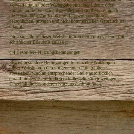
Vervielfältigung oder Weitergabe einzelner Inhalte oder
kompletter Seiten ist nicht gestattet und strafbar. Lediglich
die Herstellung von Kopien und Downloads für den
persönlichen, privaten und nicht kommerziellen Gebrauch ist
erlaubt.
Die Darstellung dieser Website in fremden Frames ist nur mit
schriftlicher Erlaubnis zulässig.
§ 4
Besondere Nutzungsbedingungen
Soweit besondere Bedingungen für einzelne Nutzungen
dieser Website von den vorgenannten Paragraphen
abweichen, wird an entsprechender Stelle ausdrücklich
darauf hingewiesen. In diesem Falle gelten im jeweiligen
Einzelfall die besonderen Nutzungsbedingungen.