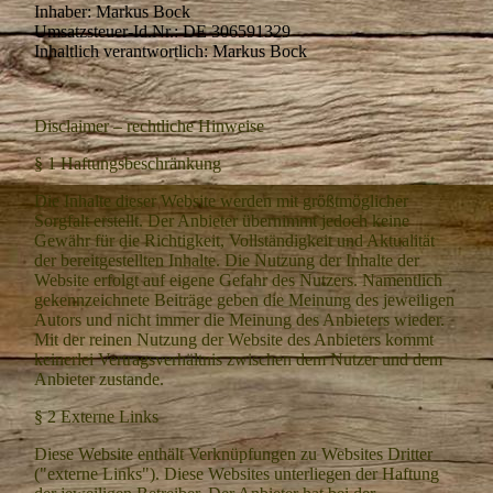
Inhaber: Markus Bock
Umsatzsteuer-Id.Nr.: DE 306591329
Inhaltlich verantwortlich: Markus Bock
Disclaimer –
rechtliche Hinweise
§ 1
Haftungsbeschränkung
Die Inhalte dieser Website werden mit größtmöglicher
Sorgfalt erstellt. Der Anbieter übernimmt jedoch keine
Gewähr für die Richtigkeit, Vollständigkeit und Aktualität
der bereitgestellten Inhalte. Die Nutzung der Inhalte der
Website erfolgt auf eigene Gefahr des Nutzers. Namentlich
gekennzeichnete Beiträge geben die Meinung des jeweiligen
Autors und nicht immer die Meinung des Anbieters wieder.
Mit der reinen Nutzung der Website des Anbieters kommt
keinerlei Vertragsverhältnis zwischen dem Nutzer und dem
Anbieter zustande.
§ 2
Externe Links
Diese Website enthält Verknüpfungen zu Websites Dritter
("externe Links"). Diese Websites unterliegen der Haftung