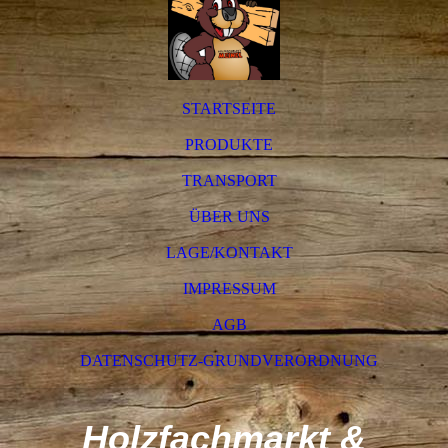
STARTSEITE
PRODUKTE
TRANSPORT
ÜBER UNS
LAGE/KONTAKT
IMPRESSUM
AGB
DATENSCHUTZ-GRUNDVERORDNUNG
Holzfachmarkt &