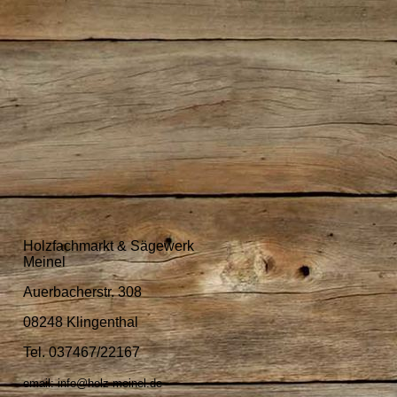
Holzfachmarkt & Sägewerk
Meinel
Auerbacherstr. 308
08248 Klingenthal
Tel. 037467/22167
email: info@holz-meinel.de