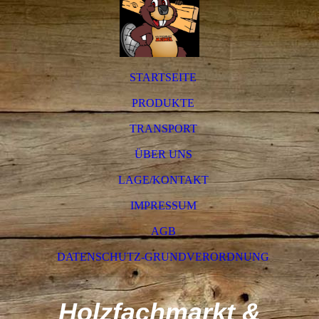
STARTSEITE
PRODUKTE
TRANSPORT
ÜBER UNS
LAGE/KONTAKT
IMPRESSUM
AGB
DATENSCHUTZ-GRUNDVERORDNUNG
Holzfachmarkt &