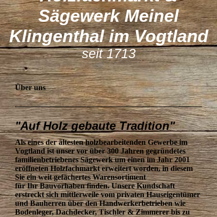
Sägewerk M
einel
Klingenthal im Vogtland
seit 1713
Über uns
"Auf Holz gebaute Tradition"
Als eines der ältesten holzbearbeitenden Gewerbe im
Vogtland ist unser vor über 300 Jahren gegründetes
familienbetriebenes Sägewerk um einen im Jahr 2001
eröffneten Holzfachmarkt erweitert worden, in diesem
Sie ein weit gefächertes Warensortiment
für Ihr Bauvorhaben finden. Unsere Kundschaft
erstreckt sich mittlerweile vom privaten Hauseigentümer
und Bauherren über den Handwerkerbetrieben wie
Bodenleger, Dachdecker, Tischler & Zimmerer bis zu